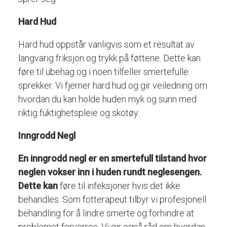
Hard Hud
Hard hud oppstår vanligvis som et resultat av
langvarig friksjon og trykk på føttene. Dette kan
føre til ubehag og i noen tilfeller smertefulle
sprekker. Vi fjerner hard hud og gir veiledning om
hvordan du kan holde huden myk og sunn med
riktig fuktighetspleie og skotøy.
Inngrodd Negl
En inngrodd negl er en smertefull tilstand hvor
neglen vokser inn i huden rundt neglesengen.
Dette kan
føre til infeksjoner hvis det ikke
behandles. Som fotterapeut tilbyr vi profesjonell
behandling for å lindre smerte og forhindre at
problemet forverres. Vi gir også råd om hvordan