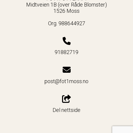
Midtveien 1B (over Råde Blomster)
1526 Moss
Org. 988644927
91882719
post@fot1moss.no
Del nettside