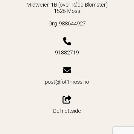
Midtveien 1B (over Råde Blomster)
1526 Moss
Org. 988644927
91882719
post@fot1moss.no
Del nettside