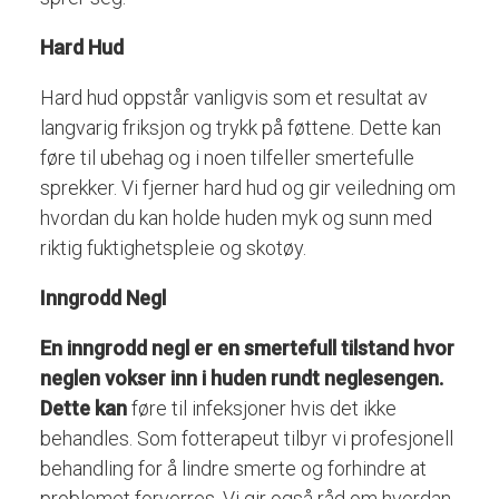
Hard Hud
Hard hud oppstår vanligvis som et resultat av
langvarig friksjon og trykk på føttene. Dette kan
føre til ubehag og i noen tilfeller smertefulle
sprekker. Vi fjerner hard hud og gir veiledning om
hvordan du kan holde huden myk og sunn med
riktig fuktighetspleie og skotøy.
Inngrodd Negl
En inngrodd negl er en smertefull tilstand hvor
neglen vokser inn i huden rundt neglesengen.
Dette kan
føre til infeksjoner hvis det ikke
behandles. Som fotterapeut tilbyr vi profesjonell
behandling for å lindre smerte og forhindre at
problemet forverres. Vi gir også råd om hvordan